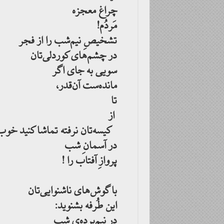
چراغ معجزه
مَردُم!
تشخیصِ نیم‌شب را از فجر
در چشم‌های کوردلی‌تان
سویی به جای اگر
مانده‌ست آن‌قدر،
تا
از
کیسه‌تان نرفته تماشا کنید خوب
در آسمانِ شب
پروازِ آفتاب را !
با گوش‌های ناشنوایی‌تان
این طُرفه بشنوید:
در نیم‌پرده‌ی شب