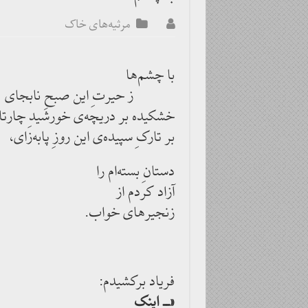
مرثیه‌های خاک
با چشم‌ها
ز حیرتِ این صبحِ نابجای
خشکیده بر دریچه‌ی خورشیدِ چارتا
بر تارکِ سپیده‌ی این روزِ پابه‌زای،
دستانِ بسته‌ام را
آزاد کردم از
زنجیرهای خواب.
فریاد برکشیدم:
«ــ اینک