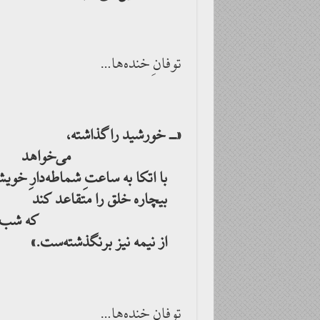
توفانِ خنده‌ها…
«ــ خورشید را گذاشته،
می‌خواهد
با اتکا به ساعتِ شماطه‌دارِ خوی
بیچاره خلق را متقاعد کند
که شب
از نیمه نیز برنگذشته‌ست.»
توفانِ خنده‌ها…