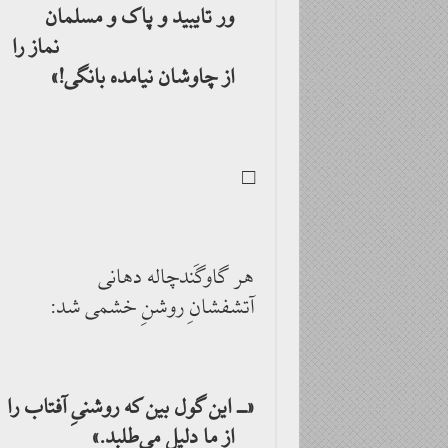
ور تایبید و پاک و مسلمان
نماز را
از چاوشان نیامده بانگی!»
□
هر گاوگَندچاله دهانی
آتشفشانِ روشنِ خشمی شد:
«ــ این گول بین که روشنیِ آفتاب را
از ما دلیل می‌طلبد.»