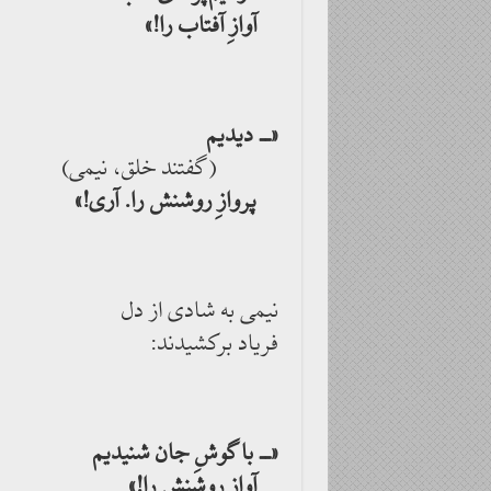
آوازِ آفتاب را!»
«ــ دیدیم
(گفتند خلق، نیمی)
پروازِ روشنش را. آری!»
نیمی به شادی از دل
فریاد برکشیدند:
«ــ با گوشِ جان شنیدیم
آوازِ روشنش را!»