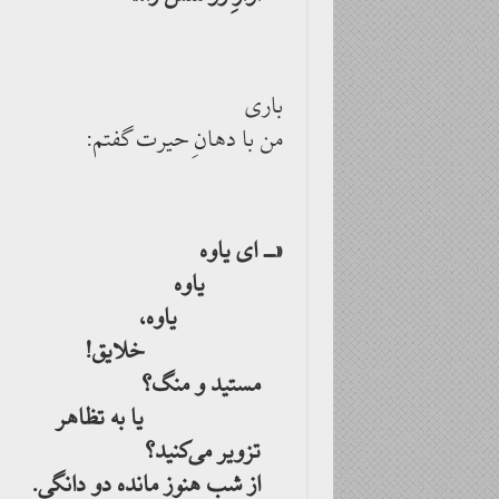
باری
من با دهانِ حیرت گفتم:
«ــ ای یاوه
یاوه
یاوه،
خلایق!
مستید و منگ؟
یا به تظاهر
تزویر می‌کنید؟
از شب هنوز مانده دو دانگی.