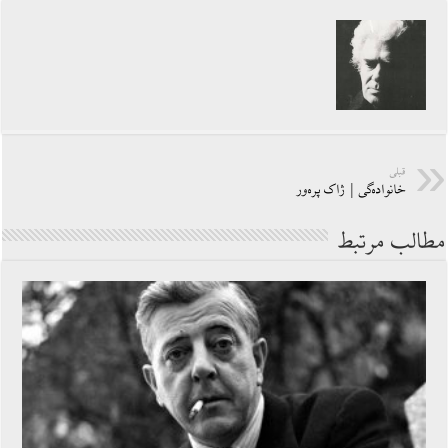
قبلی
خانواده‏‌گى | ژاک پره‌ور
مطالب مرتبط