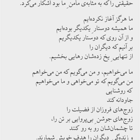
حقيقتى را كه به مثابه‌ى مأمن ِ ما بود آشكار مى‌كرد.
ما هرگز آغاز نكرده‌ايم
ما هميشه دوستار ِ يكديگر بوده‌ايم
و از آن روى كه دوستار يكديگريم
بر آنيم كه ديگران را
از تنهايى ِ يخ زده‌شان رهايى بخشيم.
ما مى‌خواهيم، و من مى‌گويم كه من مى‌خواهم
من مى‌گويم كه تو مى‌خواهى و ما مى‌خواهيم
كه روشنايى
جاودانه كند
زوج‌هاى فروزان از فضيلت را
زوج‌هاى جوشن ِ بى‌پروايى بر تن را،
تا چشمان‌شان رو به رو كنند
و زنده‌گى ِ ديگران را هدف خويش شمارند.