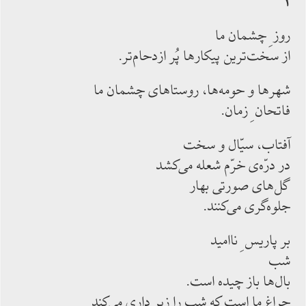
۲
روز ِ چشمان ما
از سخت‌ترين پيكارها پُر ازدحام‌تر.
شهرها و حومه‌ها، روستاهاى چشمان ما
فاتحان ِ زمان.
آفتاب، سيّال و سخت
در درّه‌ى خرّم شعله مى‌كشد
گل‌هاى صورتى بهار
جلوه‌گرى مى‌كنند.
بر پاريس ِ نااميد
شب
بال‌ها باز چيده است.
چراغ ما است كه شب را زير دارى مى‌كند