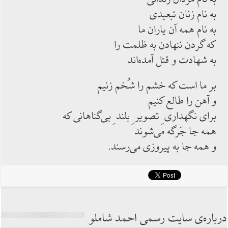
به نام زنان تبعيدى
به نام همه آن ياران ما
كه گردن ننهادن به ظلمت را
به شهادت و قتل آمده‌اند
بر ما است كه خشم را شُخم زنيم
و آهن را طالع كنيم
براى نگهدارى ِ تصوير ِ بلند ِ بى‌گناهانى كه
همه جا جَرگه مى‌شوند
و همه جا به پيروزى مى‌رسند.
درباره‌ی سایت رسمی احمد شاملو