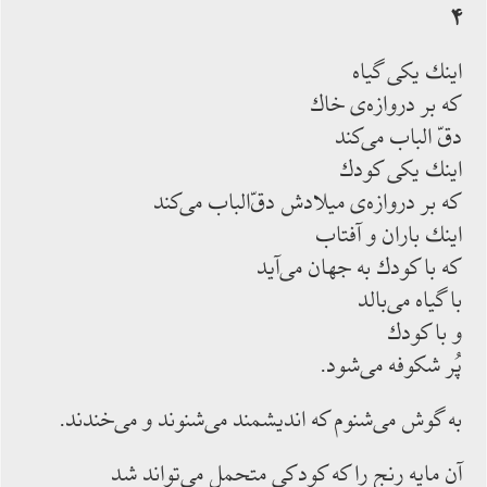
۴
اينك يكى گياه
كه بر دروازه‌ى خاك
دقّ الباب مى‌كند
اينك يكى كودك
كه بر دروازه‌ى ميلادش دقّ‌الباب مى‌كند
اينك باران و آفتاب
كه با كودك به جهان مى‌آيد
با گياه مى‌بالد
و با كودك
پُر شكوفه مى‌شود.
به گوش مى‌شنوم كه انديشمند مى‌شنوند و مى‌خندند.
آن مايه رنج را كه كودكى متحمل مى‌تواند شد