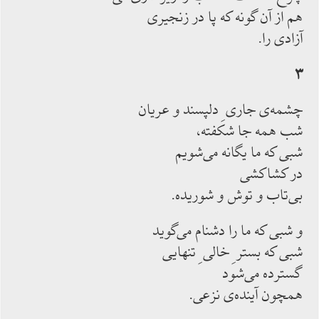
هم از آن گونه كه پا در زنجيرى
آزادى را.
۳
چشمه‌ى جارى ِ دلپسند و عريان
شب همه جا شكفته،
شبى كه ما يگانه مى‌شويم
در كشاكشى
بى‌تاب و توش و شوريده.
و شبى كه ما را دشنام مى‌گويد
شبى كه بستر ِ خالى ِ تنهايى
گسترده مى‌شود
همچون آينده‌ى نزعى.