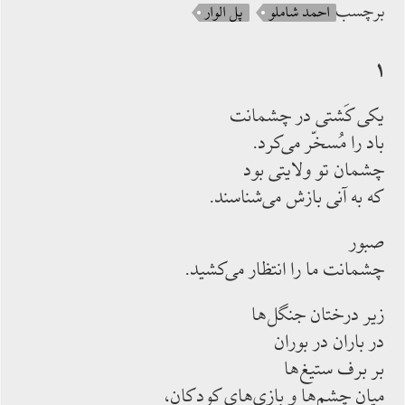
برچسب
احمد شاملو
پل الوار
۱
يكى كَشتى در چشمانت
باد را مُسخّر مى‌كرد.
چشمان تو ولايتى بود
كه به آنى بازش مى‌شناسند.
صبور
چشمانت ما را انتظار مى‌كشيد.
زير درختان جنگل‌ها
در باران در بوران
بر برف ستيغ‌ها
ميان چشم‌ها و بازى‌هاى كودكان،