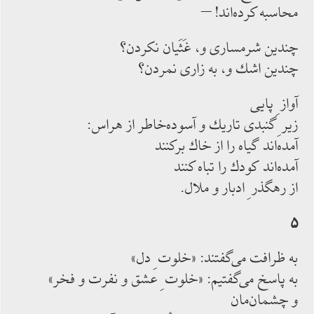
محاسبه كرده‌اند! –
چندين شرمسارى و، غَثَيان نكردن؟
چندين اشك و، به زارى نمردن؟
آواز ِ پايى
زير ِ گنبدى تاريك و آسوده‌خاطر از هراس:
آمده‌اند گياه را از خاك بركنند
آمده‌اند كودك را تباه كنند
از رهگذر ِ ادبار و ملال.
۵
به ظرافت مى‌گفتند: «خلوت ِ دل»
به پاسخ مى‌گفتيم: «خلوت ِ عشق و نفرت و فخر»
و چشمان‌مان