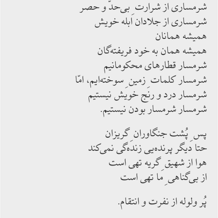
شرمسارى از شرارت ِ بى‌حدّ و حصر
شرمسارى از جلادان ابله خويش
هميشه همانان
هميشه همان به خود فريفته‌گان
شرمسار قطارهاى محكومانيم
شرمسار كلمات ِ زمين ِ سوخته‌ايم، امّا
شرمسار درد و رنج خويش نيستيم
شرمسار شرمسار بودن نيستيم.
پس ِ پُشت جنگاوران ِ گريزان
حتا ديگر پرنده‌يى زنده‌گى نمى‌كند
هوا از شهيق ِ گريه تهى است
از بى‌گناهى ِ ما تهى است
پُر ولوله از نفرت و انتقام.