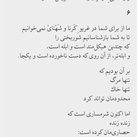
۶
ما از براى شما در غريو ِ كَرنا و شَهْناىْ نمى‌خوانيم
تا به شما بازشناسانيم شوربختى را
كه چندين هيكل‌مند است و ابله است،
و ابله‌تر، از آن روى كه دست ناخورده است و يكجا.
بر آن بوديم كه
تنها مرگ
تنها خاك
محدودمان تواند كرد
اما اكنون شرمسارى است كه
زنده زنده
حصارى‌مان كرده است: