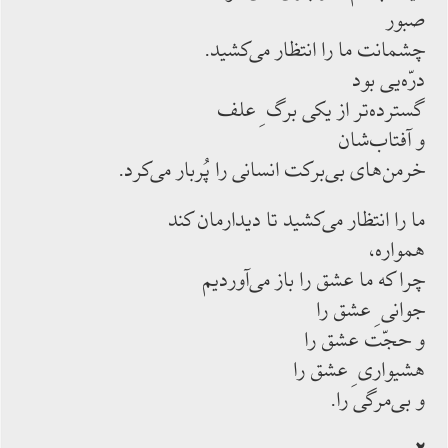
صبور
چشمانت ما را انتظار مى‌كشيد.
درّه‌يى بود
گسترده‌تر از يكى برگ ِ علف
و آفتاب‌شان
خرمن‌هاى بى‌بركت انسانى را پُربار مى‌كرد.
ما را انتظار مى‌كشيد تا ديدارمان كند
همواره،
چرا كه ما عشق را باز مى‌آورديم
جوانى ِ عشق را
و حجّت عشق را
هشيوارى ِ عشق را
و بى‌مرگى را.