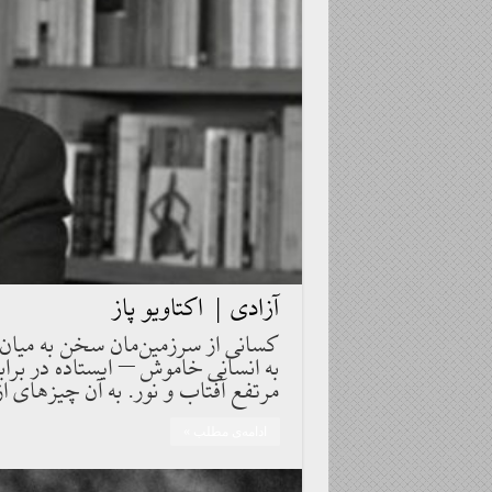
آزادی | اکتاویو پاز
كسانى از سرزمين‌مان سخن به ميان آ
به انسانى خاموش – ايستاده در برابر
مرتفع آفتاب و نور. به آن چيزهاى از
ادامه‌ی مطلب »