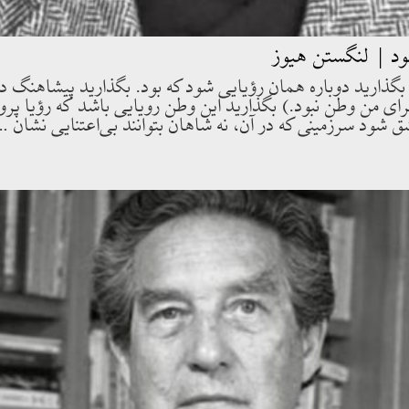
ود | لنگستن هیوز
بگذاريد دوباره همان رؤيايى شود كه بود. بگذاريد پيشاهنگ د
اى من وطن نبود.) بگذاريد اين وطن رويايى باشد كه رؤيا پرو
 شود سرزمينى كه در آن، نه شاهان بتوانند بى‌اعتنايى نشان …