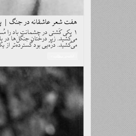
هفت شعر عاشقانه در جنگ | پل 
۱ يكى كَشتى در چشمانت باد را مُس
مى‌كشيد. زير درختان جنگل‌ها در با
مى‌كشيد. درّه‌يى بود گسترده‌تر از 
ادامه‌ی مطلب »