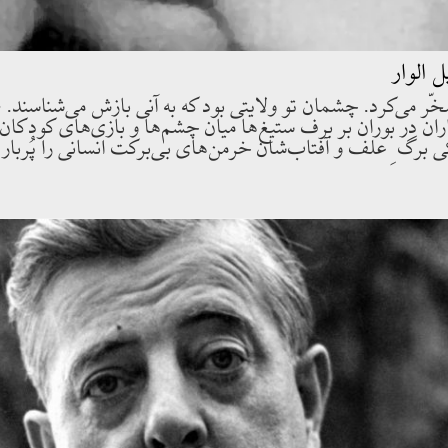
الوار
خّر مى‌كرد. چشمان تو ولايتى بود كه به آنى بازش مى‌شناسند. 
ران در بوران بر برف ستيغ‌ها ميان چشم‌ها و بازى‌هاى كودكان
يكى برگ ِ علف و آفتاب‌شان خرمن‌هاى بى‌بركت انسانى را پُربار