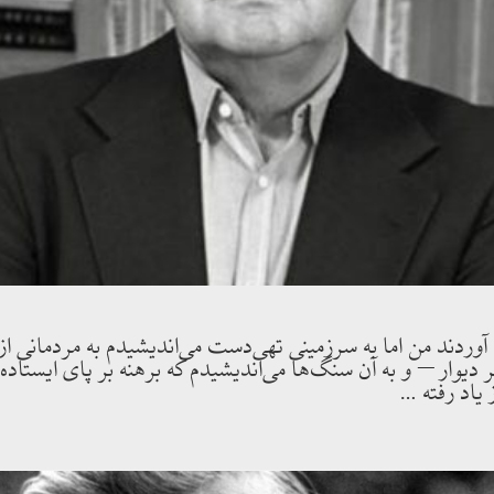
وردند من اما به سرزمينى تهى‌دست مى‌انديشيدم به مردمانى از 
 ديوار – و به آن سنگ‌ها مى‌انديشيدم كه برهنه بر پاى ايستاد
 ياد رفته …