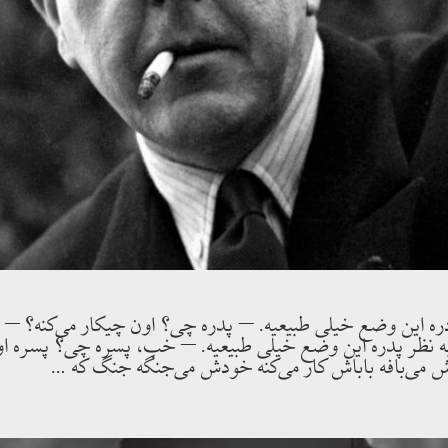
دره اين وضع خيلى طبيعيه. – پدره چى؟ اون چيكار مى‌كنه؟ – پد
 نظر پدره اين وضع خيلى طبيعيه. – خب، پسره چى؟ پسره او
 مى‌بافه باباش كار مى‌كنه خودش مى‌جنگه جنگ كه …