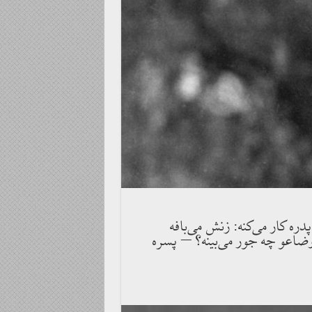
ره كار مى‌كنه: زنش مى‌بافه
ضاعو چه جور مى‌بينه؟ – پسره