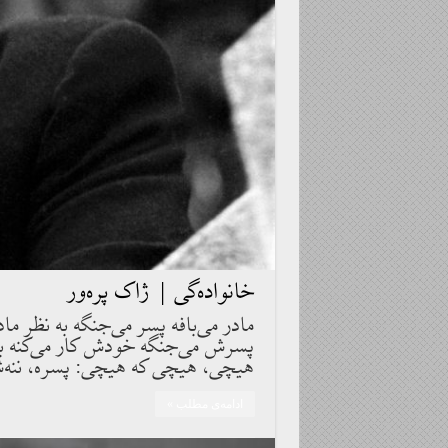
خانواده‏‌گى | ژاک پره‌ور
مادر مى‌بافه پسر مى‌جنگه به نظر ما
پسرش مى‌جنگه خودش كار مى‌كنه به
هيچى، هيچى كه هيچى: پسره، ننه‌ش
ادامه‌ی مطلب »