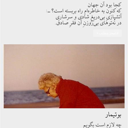
کجا بود آن جهان
که کنون به خاطره‌ام راه بربسته است؟ ــ:
آتشبازیِ بی‌دریغِ شادی و سرشاری
در نُه‌توهای بی‌روزنِ آن فقرِ صادق.
ادامه‌ی مطلب »
بوتیمار
چه لازم است بگویم