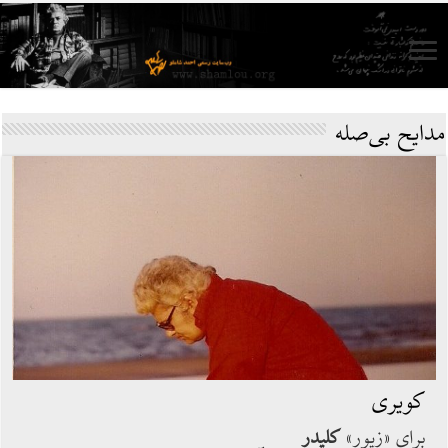
مدایح بی‌صله
کویری
برای «زیور»ِ
کلیدر