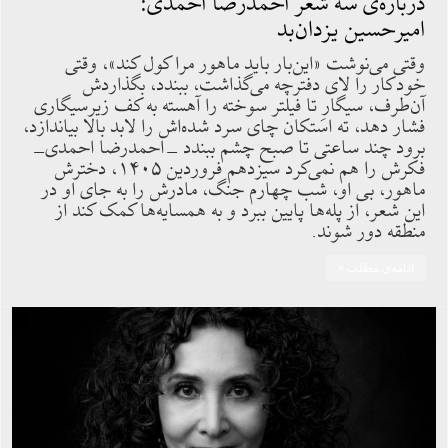
درباره‌ی سه شعر احمدرضا احمدی:
امیرحسین یزدان‌بد
وقتی می‌نوشت «این‌بار باید ماهور مرا کول کند»، وقتی
خودکار را لای دفترچه می‌گذاشت، ببندد، بگذاردش
آن‌طرف، سیگارِ تا فیلتر سوخته را آهسته به کف زیرسیگاری
فشار دهد، ته استکان چای سرد شده‌اش را لابد بالا بیاندازد،
برود چند ساعتی تا صبح چشم ببندد -احمدرضا احمدی-
فکرش را هم نمی‌کرد سیزدهم فروردین ۱۴۰۵، دخترش
ماهور، بی او، شب چهارم جنگ، مادرش را به جای او در
این شعر، از پله‌ها پایین ببرد و به همسایه‌ها کمک کند از
منطقه دور شوند.
ادامه‌ی مطلب »