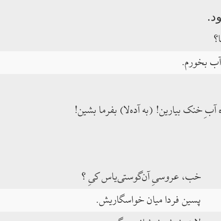
د.
؟
آب بخورم.
بِ خنک بیارین! (به آده‌لا) بفرما بشین!
خب، عروسیِ آن‌گوستی‌یاس کیِ ؟
پسین فردا میان خواسگاریش.