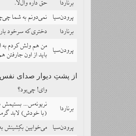
برناردا
حق داره وال‌لا.
پرودن‌سیا
نمی‌دونم به شما چی‌چ
برناردا
دختری که سرخود بار 
من هم ولش کردم به امی
پرودن‌سیا
باید از اون جارفتن ه
از پشتِ دیوار صدای نفس
وای! چی‌بود؟
نریونه‌س… بستیمش بیر
برناردا
(با خودش) لابد گرما 
پرودن‌سیا
می‌خوایین بکِشینش به