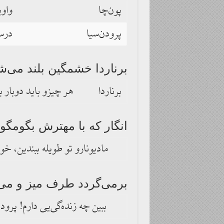
پون‌چا
واوی
پرودن‌سیا
درست
برناردا خشمگین بلند می‌ش
برناردا
هر چیزو باید دوبار
انگار که با مهترش بگومگو 
مادیونارو تو طویله ببندین، خو
برمی‌گردد طرف میز و می‌
ببین چه زنده‌گی‌یی دارم! پرود