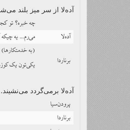
آده‌لا از سر میز بلند می‌شو
چه خبره؟ تو کجا
آده‌لا
می‌رم… یه چیکه 
(به خدمتکارها)
برناردا
یکی‌تون یک کوزه آ
آده‌لا برمی‌گردد می‌نشیند.
پرودن‌سیا
برناردا