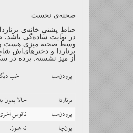
صحنه‌ی نخست
حیاطِ پشتیِ خانه‌ی برنارد
در نهایت ساده‌گی باشد. 
وسط صحنه میزی هست و چر
برناردا و دخترهای‌اش شام
از میز نشسته. پرده در س
پرودن‌سیا
خب دیگه. 
برناردا
حالا بمون یه
پرودن‌سیا
ناقوسِ آخری
پون‌چا
نه هنوز.