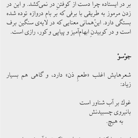
بر در ایستاده چرا دست از كوفتنِ در نمی‌‌كشد. و این در
زدن مرموز به طریقی با برفی كه بر بام دروازه توده ‌‌شده
بستگی‌‌ دارد. اینْ‌‌همانی معنایی كه در لایه‌‌ی سنگین برف
است و در كوبیدنِ ابهام‌‌آمیز و پیاپی و كور، رازی است.
جوْسوْ
شعرهایش اغلب «طعمِ‌‌ ذن» دارد، و گاهی هم بسیار
زیاد:
غوك بر آب شناور است
بانیروی چسبیدنش
به هیچ.