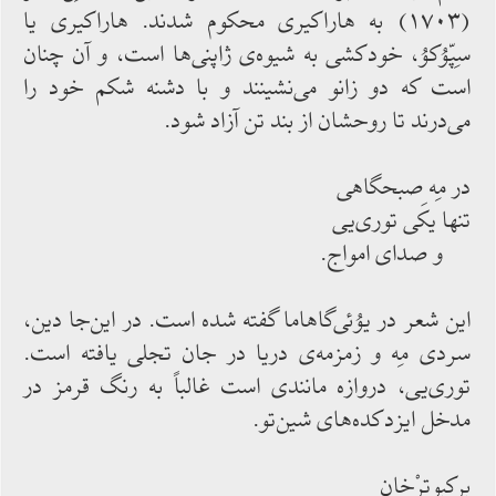
(۱۷۰۳) به هاراكیری محكوم‌‌ شدند. هاراكیری یا
سِپّوُكوُ، خودكشی به شیوه‌‌ی ژاپنی‌‌ها است، و آن چنان
است كه دو زانو می‌‌نشینند و با دشنه شكم خود را
می‌‌درند تا روحشان از بند تن آزاد شود.
در مِه ِصبحگاهی
تنها یكی توری‌‌یی
و صدای امواج.
این شعر در یوُئی‌‌گاهاما گفته ‌‌شده ‌‌است. در این‌‌جا دین،
سردی مِه و زمزمه‌‌ی دریا در جان تجلی‌‌ یافته ‌‌است.
توری‌‌یی، دروازه ‌‌مانندی است غالباً به رنگ قرمز در
مدخل ایزدكده‌‌های شین‌‌تو.
بركبوترْخان