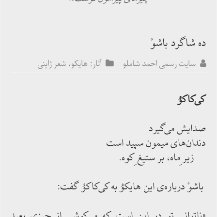
ده شاگرد باشوْ
سایت رسمی احمد شاملو
آثار: هایکو، شعر ژاپنی
كی‌‌كاكوُ
صدایش می‌‌گیرد
دندان‌‌های میمون سپید است
زیر ِماه، بر ستیغ ِكوه.
باشوْ درباره‌‌ی این هایكوُ به كی‌‌كاكوُ گفت:
«ناتوانی تو در این است كه می‌‌كوشی از چیزی بعید