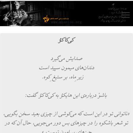
كی‌‌كاكوُ
صدایش می‌‌گیرد
دندان‌‌های میمون سپید است
زیر ِماه، بر ستیغ ِكوه.
باشوْ درباره‌‌ی این هایكوُ به كی‌‌كاكوُ گفت:
«ناتوانی تو در این است كه می‌‌كوشی از چیزی بعید سخن بگویی،
تو شعر باشكوه را در چیزهای بس دور می‌‌جویی، حال آن كه در
چیزهای پیرامون توست.»