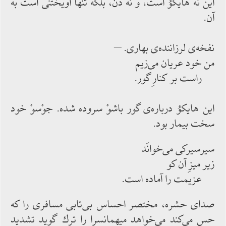
این نه هایكوُ است، و نه ذن، بلكه تنها آویختنی است به
آن.
نفخه‌‌ی لرزاننده‌‌ی بهاری. –
من خود عریان می‌‌زیم
راست بر كنارِ گور.
این هایكوُ درباره‌‌ی گور باشوْ سروده ‌‌شده. جوْسوْ خود
سخت بیمار بود.
سیرسیركی می‌‌خوانَد
زیر میزِ آن كو
عزیمت را آماده ‌‌است.
صدای حشره، مختصر احساس بی‌‌تابی مسافری را كه
حس ‌‌می‌‌كند می‌‌خواهد میهمانسرا را ترك‌‌ گوید تشدید