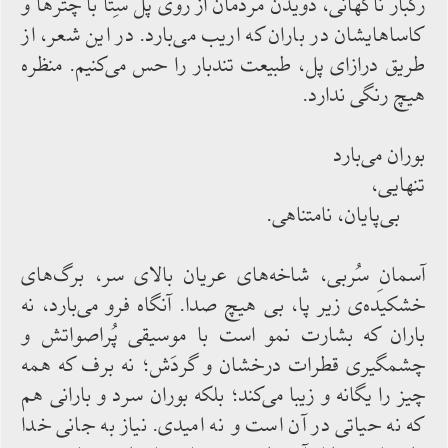
رگبار ناگهانی، دویدن مردمان از روی پل سِتا با چترها و
كاساهایشان در باران كه اریب می‌‌بارد. در این شعر، از
طریق درازای پل، طبیعت تندبار را حس‌‌ می‌‌كنیم. منظره
هیچ رنگی ندارد.
بوران می‌‌بارد
تنهایی،
بی‌‌پایان، نامتناهی.
آسمانِ سُربی، شاخه‌‌های عریان بالای سر، برگ‌‌های
خشكیده‌‌ی زیر پا، بی ‌‌هیچ صدا. آنگاه فرو می‌‌بارد، نه
باران كه بشارت نمو است با موسیقی پُراصواتش و
چشمگیری قطرات درخشان و گردَش؛ نه برف كه همه
چیز را یگانه و زیبا می‌‌كند؛ بلكه بوران سرد و بارانی هم
كه نه حیاتی در آن است و نه امیدی. نیاز به جانی خدا