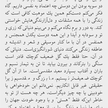
دو سويه بودن اين دوستى چه اعتماد به نفسى داريم. گاه
فكر مى‌كنم دست‌كم همين يك موهبت كافى است كه
زندگى را با همه مشقات و دل‌آزارندگى‌هايش خواستنى
كند. به دور و برم نگاه مى‌كنم و مى‌بينم دنيائى كه زرى و
تو و سودابه و آيدا و اين همه دوست يكدل همجنس و
همنفس در آن با ما كنار موسيقى و شعر و انديشه و
عاطفه زندگى مى‌كنند دنياى شورانگيزى‌است. دنيائى كه
در آن، حتا فقط يك گل ضعيف كوچك قادر است
سنگى را بتركاند و بيرون بيايد تا تن به تيمار نسيم و
باران و آفتاب بسپارد معبد مقدسى‌است. ما از آن گل
كوچك ضعيف‌تر نيستيم. ما بزرگ و مقدسيم زيرا
حقيقتى غير قابل انكاريم. نمى‌دانم اين خودخواهى يا
خودبينى يا چه چيز ديگراست، هر چه هست از تو به
خاطر اين‌كه فقط “هستى” و با وجود خودت جهان را
براى ما زيبا و زندگى را پر از معنا و اعتماد مى‌كنى