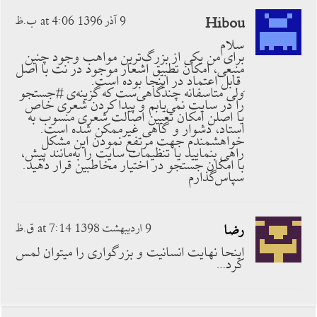
Hibou
9 آذر 1396 at 4:06 ب.ظ
سلام
برای من یکی از بزرگ‌ترین مواهب وجود چنین
منبعی، امکان تطبیق اشعار موجود در نت با اصل
ِ قابل اعتماد در اینجا بوده است.
ولی متاسفانه چندگاهی‌ست که گزینه‌ی #جستجو
را در سایت نمی‌یابم و پیدا کردن شعری خاص
یا اصلن امکان تعیین اصالت شعری منسوب به
استاد، دشوار و گاهی غیرممکن شده است.
خواهشمندم جهت مرتفع نمودن این مشکل
راهی بنمایید یا تنظیمات سایت را به‌مانند پیش،
با امکان جستجو در اختیار مخاطبین قرار دهید.
سپاس‌گذارم
رضا
9 اردیبهشت 1398 at 7:14 ق.ظ
اینحا نهایت انسانیت و بزرگواری را میتوان لمس
کرد…