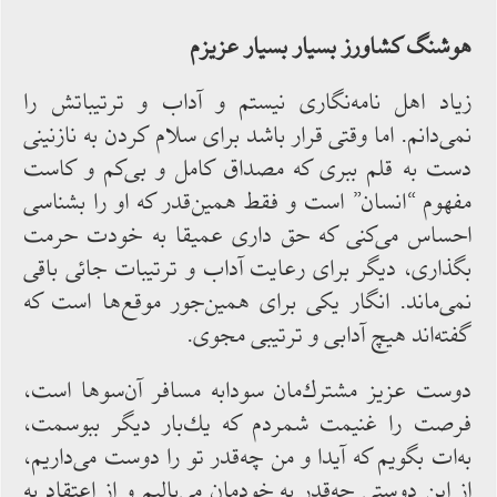
هوشنگ كشاورز بسيار بسيار عزيزم
زياد اهل نامه‌نگارى نيستم و آداب و ترتيباتش را
نمى‌دانم. اما وقتى قرار باشد براى سلام‌ كردن به نازنينى
دست به قلم ببرى كه مصداق كامل و بى‌كم و كاست
مفهوم “انسان” است و فقط همين‌قدر كه او را بشناسى
احساس مى‌كنى كه حق دارى عميقا به خودت حرمت
بگذارى، ديگر براى رعايت آداب و ترتيبات جائى باقى
نمى‌ماند. انگار يكى براى همين‌جور موقع‌ها است كه
گفته‌اند هيچ آدابى و ترتيبى مجوى.
دوست عزيز مشترك‌مان سودابه مسافر آن‌سوها است،
فرصت را غنيمت شمردم كه يك‌بار ديگر ببوسمت،
به‌ات بگويم كه آيدا و من چه‌قدر تو را دوست مى‌داريم،
از اين دوستى چه‌قدر به‌ خودمان مى‌باليم و از اعتقاد به