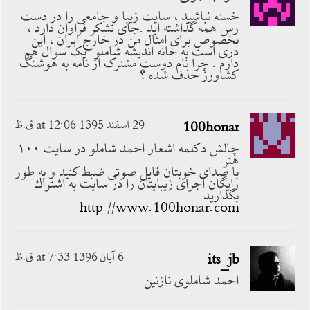
خسته نباشید ، سایت زیبا و جامعی را در دست
رس همه گذاشته اید .جای تشکر فراوان دارد ،
بخصوص برای امثال من در خارج ایران ، این
دری است به خانه اندیشه شاملو .یک سوال هم
دارم . چرا نام دوست مشترک از نامه به هوشنگ
کشاورز حذف شده ؟
100honar
29 اسفند 1395 at 12:06 ق.ظ
چالش دكلمه اشعار احمد شاملو در سايت ١٠٠
هنر
با صداى خوبتان فايل صوتى ضبط كنيد و به طور
رايگان اجراى زيبايتان را در سايت به اشتراك
بگذاريد
http://www.100honar.com
its_jb
6 آبان 1396 at 7:33 ق.ظ
احمد شاملوی نازنین