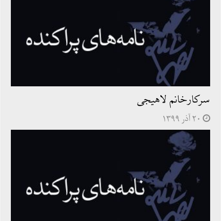
سركارخانم لاهيجى
۲۰ آذر ۱۳۹۹