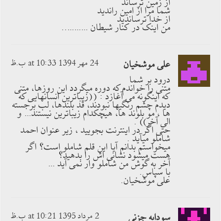
از زمین ترساند
شما مرا از امین راندید
از خدا ترساندید
من اینک در کنار شیطان ………..
علی موشخیان
24 مهر 1394 at 10:33 ب.ظ
درود بر شما
متنی را خواندم که دوره میگردد این روزها، متنی
که اینگونه می آغازد : ((زیباترین انسانهایی که
دیدم چشم رنگیها نبودند، قد بلندها، لب برجسته
ها ، مو بلوند ها، هیچکدام زیباترین نیستند… و
الی آخر)) .
حتی اگر در اینترنت بجویید ، زیر عنوان احمد
شاملو میآید .
میخواستم بدانم آیا این قلم شاملو است؟ اگر
هست میشود نشانی اش را بدهید؟
آخر به گوش من شاملو وار نمی آید …
با سپاس.
علی موشخیان.
سودابه جزنی
2 مرداد 1395 at 10:21 ب.ظ