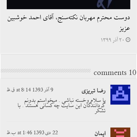
دوست‏ محترم مهربان نكته‌‏سنج، آقاى احمد خوشبين
عزيز
۲۰ آذر ۱۳۹۹
10 comments
رضا تبریزی
9 آذر 1393 at 8:14 ق.ظ
با سلام وخسته نباشی . میخواستم بدونم
گردانندگان این سایت چه کسانی هستند . با
تشکر
ایمان
22 دی 1393 at 1:46 ب.ظ