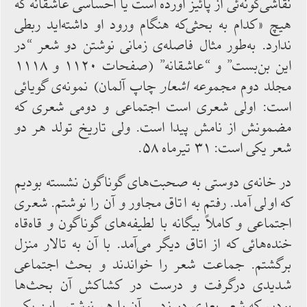
نقاشی‌گونه‌ئی از پائیز آورده ‌است یا احساسی عاشقانه که‌
هیچ «کدام به بحثی‌که هنگام ورود او داشته‌اید ربطی
ندارد. به‌طور مثال فاصله‌ی ‌زمانی نوشتن دو شعر “در
این بن‌بست” و “عاشقانه” (صفحات ۱۱۲۰ و ۱۱۱۸
مجلد دوم
مجموعه‌ اشعار
چاپ آلمان) نمونه‌ی گویائی
‌است: اولی شعری ‌است اجتماعی و دومی شعری که
مضمونش‌ از نامش پیدا است. ولی تاریخ تولد هر دو
شعر یکی است: ۳۱ تیرماه ۵۸.
در خانه‌ی ‌دوستی به‌ صحبت‌های گوناگون نشسته ‌بودیم
‌که‌ اولی ‌آمد. رفتم به ‌اتاق‌ مجاور و آن را نوشتم. شعری
‌اجتماعی و کاملاً بیگانه با لطیفه‌های گوناگون و قاه‌قاه
خنده‌هائی که از اتاق دیگر می‌آمد. با آن به تالار منزل
برگشتم. جماعت شعر را خواندند و بحث‌ اجتماعی
شدیدی درگرفت و درست در کشاکش آن بحث‌ها
بودیم که‌ شعر بعدی در زد. ــ آن را هم نوشتم. این ‌یکی