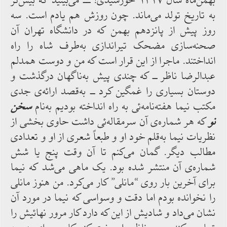
بهمن‌ماه سال ۱۳۲۷ خورشیدی! ـــ می‌بینید که بیش‌تر
به ‌تاریخ تولد می‌ماند. چون روزش هم یادم‌ است. سه
روز پیش‌ از پانزدهم بهمن که در دانشگاه‌ تهران آن
صحنه‌سازی مضحک تیراندازی به‌طرف شاه‌ را راه
‌انداختند. ماجرا از این قرار است که‌ من و دوست همدلم
عبدالرضا ناظر ــ که چندی پیش به‌ناگهان درگذشت و
دوستان بسیاری را غمگین کرد ــ به‌قصد ارائه‌ی ‌جدی
مکتب نیما هفته‌نامه‌ئی به‌ راه‌ انداخته بودیم به‌نام
سخن
نو
که هر شماره‌ی ‌آن سرمقاله‌ئی داشت حاوی بخشی ‌از
نظریات نیما به‌قلم خود او و طبعاً شعری از او و تعدادی
مطالب دیگر. گمان می‌کنم تا آن وقت پنج یا شش
شماره‌ی ‌آن منتشر شده ‌بود. یک ماهی می‌شد که نیما
برای آخرین بار روی “مانلی” کار می‌کرد. من هنوز مانلی
را نخوانده بودم اما دقت و وسواسی که نیما در مورد آن
نشان می‌داد و شادیش از این که دارد کار مرور نهائیش را