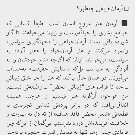
□ آرمان‌خواهی چه‌طور؟
آرمان هنر عروج انسان است. طبعاً کسانی‌ که
‌جوامع ‌بشری را خرافه‌پرست و زبون ‌می‌خواهند تا گاو
شیرده باقی ‌بماند آرمان‌خواهی را «جهتگیری سیاسی»
وانمود می‌کنند و هنر آرمان‌خواه را «هنر آلوده ‌به
‌سیاست» می‌خوانند. اینان که اگرچه مدح‌ خودشان را نه
‌آلودگی به ‌سیاست بل‌که «ستایش حقیقت» به‌حساب‌
می‌آورند، در همان حال برآنند که‌ هنر را جز خلق زیبائی
ــ حتا تا فراسوهای “زیبائی محض” ــ وظیفه‌ئی نیست.
من‌ هواخواه آن‌گونه هنر نیستیم و هرچند همیشه
‌اتفاق‌می‌افتد که ‌در برابر پرده‌ئی نقاشی تجریدی یا
قطعه‌ئی «شعر محض‌ فاقد هدف» از ته دل به مهارت و
خلاقیت آفریننده‌اش درود بفرستم، بی‌گمان از این‌که چرا
فریادی چنین رسا تنها به‌ نمایش قدرت ‌حنجره پرداخته