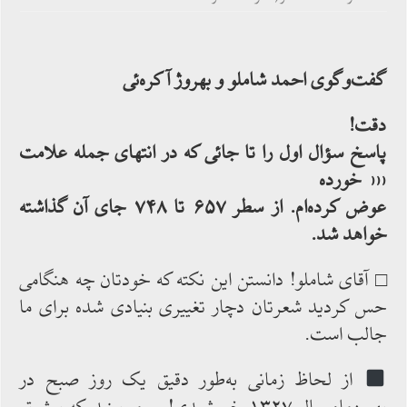
گفت‌وگوی احمد شاملو و بهروژ آکره‌ئی
دقت!
پاسخ سؤال اول را تا جائی که در انتهای جمله علامت
‹‹‹ خورده
عوض کرده‌ام. از سطر ۶۵۷ تا ۷۴۸ جای ‌آن ‌گذاشته
‌خواهد شد.
□ آقای شاملو! دانستن این نکته که خودتان چه هنگامی
حس ‌کردید شعرتان دچار تغییری بنیادی شده برای ما
جالب است.
از لحاظ زمانی به‌طور دقیق یک روز صبح در