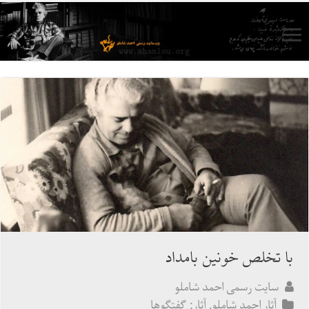
با تخلص خونین بامداد
سایت رسمی احمد شاملو
آثار احمد شاملو
,
آثار: گفتگوها