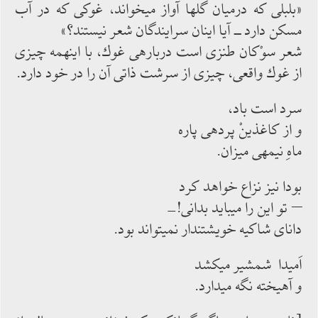
«بلبلی كه درمیان گل‏ها آواز می‏خواند، غوكی كه در آب
مسكن دارد ــ آیا اینان سرایندگان شعر نیستند؟»
شعر سوْكان طنزی است درباره‏ی غوك، با اینهمه چیزی
از غوك واقعی، چیزی از سرشت ذاتی آن را در خود دارد.
سرد است باد،
و از كاغذینْ پرده‏ی پاره
ماهِ نیمه‏ی میزان.
بودا نیز نزاع خواهد كرد
– تو این را می‏باید بدانی!-
دانای شاكیه خویشتن‏دار نمی‏تواند بود.
اَمیدا شمشیر می‏كشد
و آهیخته نگه‏ می‏دارد.