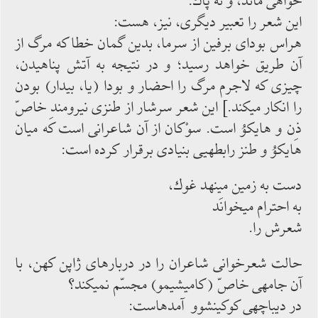
خواهی‏ ماند، و نه پاك.
این شعر را تعبیر دیگری، نیز، هست:
هراس بودای برفین از سرما، بدین گمان خطا كه مرگ از
آن طریق خواهد رسید؛ و در نتیجه به آتش پناهیدن،
چیزی كه لاجرم مرگ را احضار و بودا (یا، بیدار) بودن
را انكار می‏كند.] این شعر سرشار از طنزی نیرومندِ خاصّ
ذِن و هایكوُ است. سوْكان از آن شاعرانی است كه میان
هایكوُ و طنز رابطه‏یی بنیادی برقرار كرده‏ است:
دست به زمین می‏نهد غوك،
به احترام می‏خوانَد
شعرش را.
حالت شعرخوانی شاعران را در دربارهای ژاپن كهن، با
آن جامه‏ی خاصّ (كامی‏شی‏مو) مجسّم نمی‏كند؟
در دیباچه‏ی كوكین‏شوو آمده‏است: