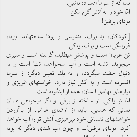
بسا كه از سرما افسرده ‏باشی،
امّا خود را به آتش گرم ‏مكن
بودای برفین!
[كودكان، به برف، تندیسی از بودا ساخته‏اند. بودا،
فرزانگی است و برف، پاكی.
تن عریان است و پوشش می‏طلبد، گرسنه است و سیری
می‏جوید، تشنه است و آب می‏خواهد، تنها است و به
‏دنبال جفت می‏گردد، و به یك تعبیر دیگر: از سرما
افسرده ‏است و به آتش نیاز دارد. خواست‏های غریزی و
نیازهای نهادی انسان، همه از اینگونه است.
امّا تو پاكی، تو ساخته از برفی. و اگر می‏خواهی همان
بمانی كه هستی، باید از ارضای غرایز، از برآوردن
خواهش‏های نفسانی خود بپرهیزی. آتش تو را آب خواهد
كرد، بودای برفین!- و چون آب شدی دیگر نه بودا