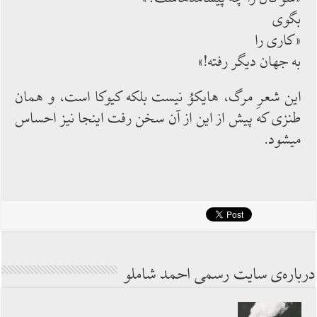
بگوی
«كاری را
به جهان دیگر رفته!»
این شعرِ مرگ، هایكوُ نیست بلكه كیوكا است، و همان
طنزی كه پیش از این از آن سخن ‏رفت اینجا نیز احساس
‏می‏شود.
درباره‌ی سایت رسمی احمد شاملو