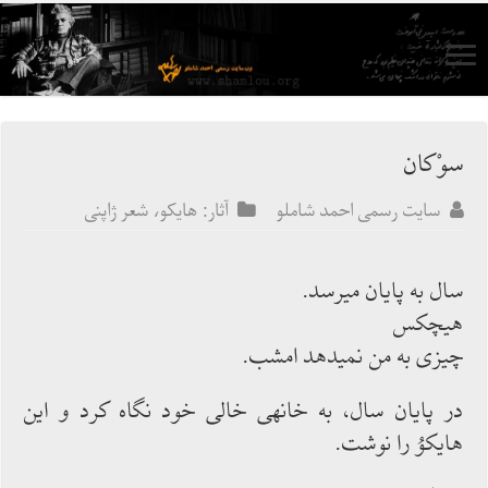
سوْكان
سایت رسمی احمد شاملو
آثار: هایکو، شعر ژاپنی
سال به پایان می‏رسد.
هیچ‏كس
چیزی به من نمی‏دهد امشب.
در پایان سال، به خانه‏ی خالی خود نگاه كرد و این
هایكوُ را نوشت.