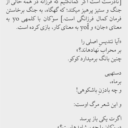
[نادرست است اگر گمان‏كنیم كه فرزانه در همه حالی از
جنگ و ستیز پرهیز می‏كند؛ كه گهگاه، به ‏جنگ‏ برخاستن
فرمان كمال فرزانگی است.] سوْكان با كلمه‏ی yo به
معنای «جان» و yoÎ به معنای كار، بازی ‏كرده ‏است.
«آیا تندیسِ اصلی را
بر محراب نهاده‏اند؟»
چنین بانگ برمی‏دارد كوكو.
دسته‏یی
برماه،
و چه بادزنِ باشكوهی!
و این شعر مرگ اوست:
اگرت یكی باز پرسد
«سوْكان را چه پیشامده‏است؟»