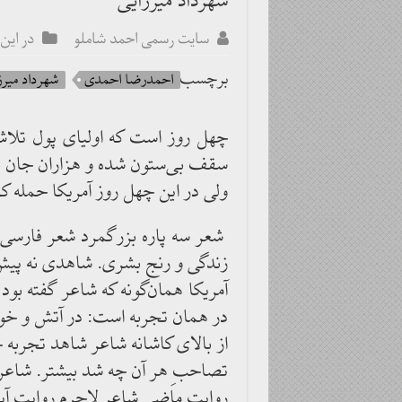
شهرداد میرزایی
سایت رسمی احمد شاملو
در این 
برچسب
احمدرضا احمدی
شهرداد میرز
چهل روز است که اولیای پول تلاش م
سقف بی‌ستون شده و هزاران جان ب
ولی در این چهل روز آمریکا حمله ک
شعر سه پاره بزرگمرد شعر فارسی ا
زندگی و رنج بشری. شاهدی نه پیش‌
آمریکا همان‌گونه که شاعر گفته بو
در همان تجربه است: در آتش و خو
از بالای کاشانه شاعر شاهد تجربه ح
تصاحبِ هر آن چه شد بیشتر. شاعر پ
روایت ماضی شاعر لاجرم روایت آی