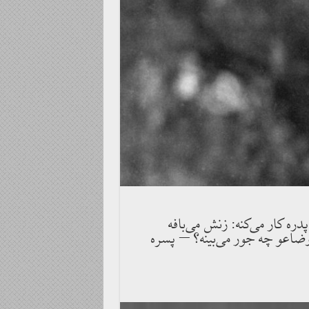
ره كار مى‌كنه: زنش مى‌بافه
ضاعو چه جور مى‌بينه؟ – پسره