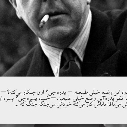
دره اين وضع خيلى طبيعيه. – پدره چى؟ اون چيكار مى‌كنه؟ – پد
 نظر پدره اين وضع خيلى طبيعيه. – خب، پسره چى؟ پسره او
 مى‌بافه باباش كار مى‌كنه خودش مى‌جنگه جنگ كه …