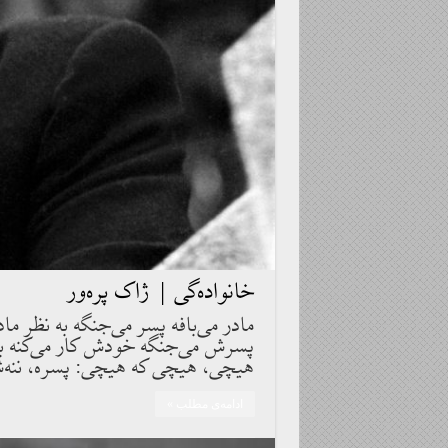
خانواده‏‌گى | ژاک پره‌ور
مادر مى‌بافه پسر مى‌جنگه به نظر ما
پسرش مى‌جنگه خودش كار مى‌كنه به
هيچى، هيچى كه هيچى: پسره، ننه‌ش
ادامه‌ی مطلب »