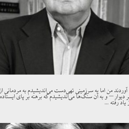
وردند من اما به سرزمينى تهى‌دست مى‌انديشيدم به مردمانى از 
 ديوار – و به آن سنگ‌ها مى‌انديشيدم كه برهنه بر پاى ايستاد
 ياد رفته …