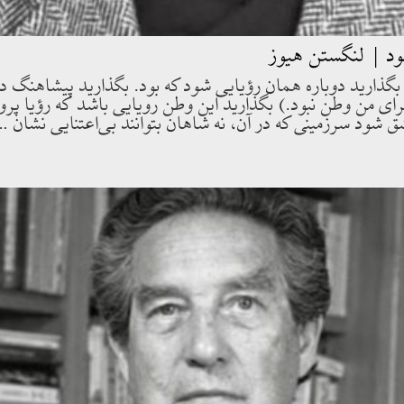
ود | لنگستن هیوز
بگذاريد دوباره همان رؤيايى شود كه بود. بگذاريد پيشاهنگ د
اى من وطن نبود.) بگذاريد اين وطن رويايى باشد كه رؤيا پرو
 شود سرزمينى كه در آن، نه شاهان بتوانند بى‌اعتنايى نشان …