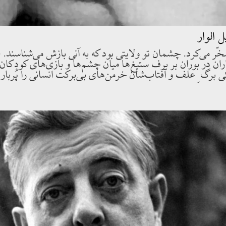
الوار
خّر مى‌كرد. چشمان تو ولايتى بود كه به آنى بازش مى‌شناسند. 
ران در بوران بر برف ستيغ‌ها ميان چشم‌ها و بازى‌هاى كودكان
يكى برگ ِ علف و آفتاب‌شان خرمن‌هاى بى‌بركت انسانى را پُربار