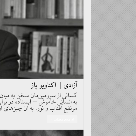
آزادی | اکتاویو پاز
كسانى از سرزمين‌مان سخن به ميان آ
به انسانى خاموش – ايستاده در برابر
مرتفع آفتاب و نور. به آن چيزهاى از
ادامه‌ی مطلب »