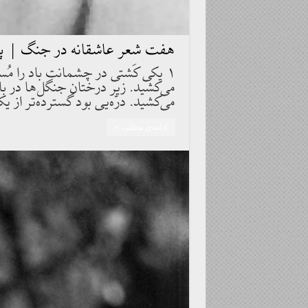
هفت شعر عاشقانه در جنگ | پل 
۱ يكى كَشتى در چشمانت باد را مُس
مى‌كشيد. زير درختان جنگل‌ها در با
مى‌كشيد. درّه‌يى بود گسترده‌تر از 
ادامه‌ی مطلب »