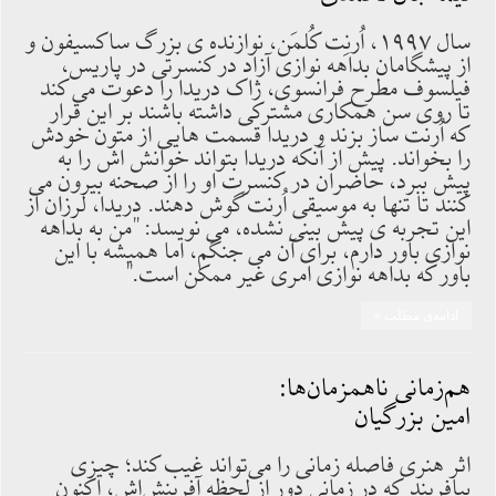
سال ۱۹۹۷، اُرنِت کُلمَن، نوازنده ی بزرگ ساکسیفون و
از پیشگامان بداهه نوازی آزاد در کنسرتی در پاریس،
فیلسوف مطرح فرانسوی، ژاک دریدا را دعوت می کند
تا روی سن همکاری مشترکی داشته باشند بر این قرار
که اُرنت ساز بزند و دریدا قسمت هایی از متون خودش
را بخواند. پیش از آنکه دریدا بتواند خوانش اش را به
پیش ببرد، حاضران در کنسرت او را از صحنه بیرون می
کنند تا تنها به موسیقی اُرنت گوش دهند. دریدا، لرزان از
این تجربه ی پیش بینی نشده، می نویسد: ''من به بداهه
نوازی باور دارم، برای آن می جنگم، اما همیشه با این
باور که بداهه نوازی امری غیر ممکن است.''
ادامه‌ی مطلب »
هم‌زمانی ناهمزمان‌ها:
امین بزرگیان
اثر هنری فاصله زمانی را می‌تواند غیب کند؛ چیزی
بیافریند که در زمانی دور از لحظه آفرینش‌اش، اکنون