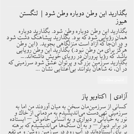
بگذاريد اين وطن دوباره وطن شود | لنگستن
هیوز
بگذاريد اين وطن دوباره وطن شود. بگذاريد دوباره
همان رؤيايى شود كه بود. بگذاريد پيشاهنگ دشت شود
و در آن‌جا كه آزاد است منزلگاهى بجويد. (اين وطن
هرگز براى من وطن نبود.) بگذاريد اين وطن رويايى
باشد كه رؤيا پروران در روياى خويش داشته‌اند.-
بگذاريد سرزمين بزرگ و پرتوان عشق شود سرزمينى كه
در آن، نه شاهان بتوانند بى‌اعتنايى نشان …
ادامه‌ی مطلب »
آزادی | اکتاویو پاز
كسانى از سرزمين‌مان سخن به ميان آوردند من اما به
سرزمينى تهى‌دست مى‌انديشيدم به مردمانى از خاك و
نور به خيابانى و ديوارى و به انسانى خاموش – ايستاده
در برابر ديوار – و به آن سنگ‌ها مى‌انديشيدم كه برهنه
بر پاى ايستاده‌اند در آب رود در سرزمين روشن و مرتفع