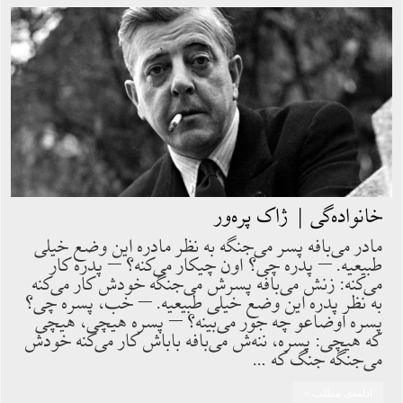
خانواده‏‌گى | ژاک پره‌ور
مادر مى‌بافه پسر مى‌جنگه به نظر مادره اين وضع خيلى
طبيعيه. – پدره چى؟ اون چيكار مى‌كنه؟ – پدره كار
مى‌كنه: زنش مى‌بافه پسرش مى‌جنگه خودش كار مى‌كنه
به نظر پدره اين وضع خيلى طبيعيه. – خب، پسره چى؟
پسره اوضاعو چه جور مى‌بينه؟ – پسره هيچى، هيچى
كه هيچى: پسره، ننه‌ش مى‌بافه باباش كار مى‌كنه خودش
مى‌جنگه جنگ كه …
ادامه‌ی مطلب »