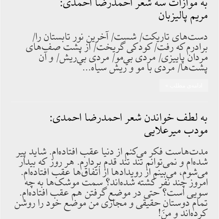
به موازات سه شعر احمدرضا احمدی:
مریم پالیزبان
دست‌های تاریکت/ شست/ آخرین نور تابستان را/
برادرم که رفت/ کودکی گریخت/ از پشت صف‌های
مردان پاییزی/ مردی بي‌مو/ مردی بي‌ریش/ و آن
پشت‌ها/ مردی با مو و ریش سیاه...
ادامه‌ی مطلب »
به لطف خواندن شعر احمدرضا احمدی:
مودب میرعلایی
مدت‌هاست فکر می‌کنم از دنیا عقب افتاده‌ام. شاید پیر
شده‌ام و نمی‌توانم تند تند قدم بردارم. هر روز که بیدار
می‌شوم، می‌بینم از رویدادها از اتفاق‌ها عقب افتاده‌ام.
امروز چند نفر کشته شده‌اند؟ سمت موشک‌ها به چه
سویی است؟ حتی در موضع گرفتن هم عقب افتاده‌ام.
تمام دوستانِ حقیقی و مجازی من موضع خود را روشن
کرده‌اند و من!