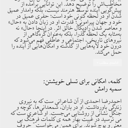
مخاطب‌اش را توضیح دهد. این توانایی برآمده از
پیش‌گویی آینده توسط هنرمند نیست، بلکه وامدار عمیق
شدن او در لحظه کنونی خود است؛ حفری عمیق در
خود و جهان پیرامونی؛ قدرت او در زبان دادن به «حال»
و معاصر شدن رادیکال خالق اثر. در اینجا «حال» نه
به‌مثابه یک لحظه گذرا، بلکه به‌عنوان گره‌گاهی از
نیروهای تاریخی، اجتماعی و عاطفی فهم می‌شود که
درون خود لایه‌هایی از گذشته و امکان‌هایی از آینده را
حمل می‌کند.
ادامه‌ی مطلب »
کلمه، امکانی برای تسلی خویشتن:
سمیه رامش
احمدرضا احمدی از آن شاعرانی ست که به نیروی
زندگی باورداشت. او در باران، شمعدانی‌ها، کوچه و
جنگل نشانی از روشنایی می‌جست. او شاعری ست که
می ترسید در غیبت بهار همه ی کلمات فرهنگ بی
معنی و پوچ شوند. برای همین می‌خواست " حروف