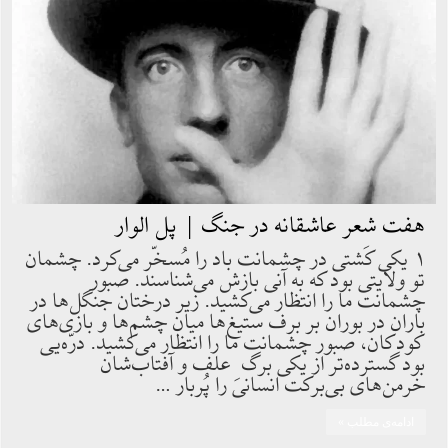
هفت شعر عاشقانه در جنگ | پل الوار
۱ يكى كَشتى در چشمانت باد را مُسخّر مى‌كرد. چشمان
تو ولايتى بود كه به آنى بازش مى‌شناسند. صبور
چشمانت ما را انتظار مى‌كشيد. زير درختان جنگل‌ها در
باران در بوران بر برف ستيغ‌ها ميان چشم‌ها و بازى‌هاى
كودكان، صبور چشمانت ما را انتظار مى‌كشيد. درّه‌يى
بود گسترده‌تر از يكى برگ ِ علف و آفتاب‌شان
خرمن‌هاى بى‌بركت انسانى را پُربار …
ادامه‌ی مطلب »