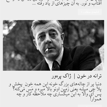
آفتاب و نور. به آن چيزهاى از ياد رفته …
ادامه‌ی مطلب »
ترانه در خون | ژاک پره‌ور
دنيا پر از چاله‌هاى بزرگ خونه اين همه خون ِ پخش و
پلا چى ميشه يعنى زمين اونو بالا ميره و مَس مى‌كنه؟
پس اى والّا به اين ميگسارى چه ملاحظه كار و چه
هموار!